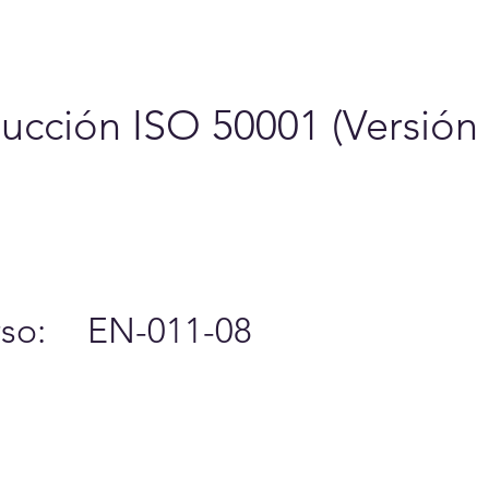
6
Cursos y Eventos
A
ducción ISO 50001 (Versión
so:
EN-011-08