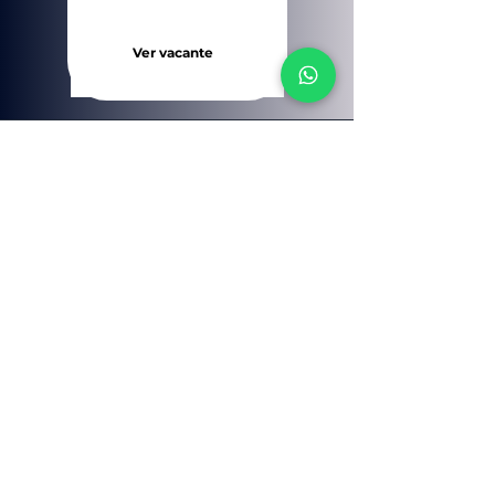
Ver vacante
CV in Minuten erstellen
Teile ihn mit nur einem Klick
Lade ihn als professionelles PDF herunter
Bewirb dich auf Hunderte von Stellenangeboten
Lass dein Talent hervorstechen