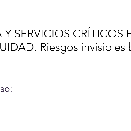
6
Cursos y Eventos
A
 Y SERVICIOS CRÍTICOS 
IDAD. Riesgos invisibles b
so: