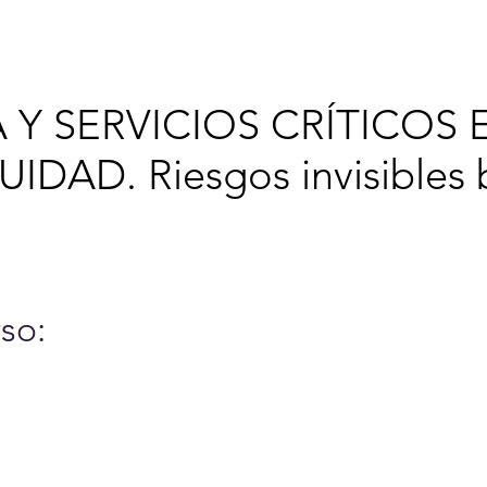
6
Cursos y Eventos
A
 Y SERVICIOS CRÍTICOS 
IDAD. Riesgos invisibles b
so: