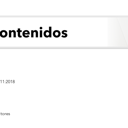
011:2018
tores