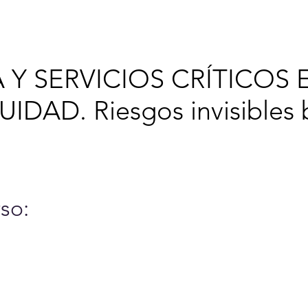
6
Cursos y Eventos
A
 Y SERVICIOS CRÍTICOS 
IDAD. Riesgos invisibles b
so: