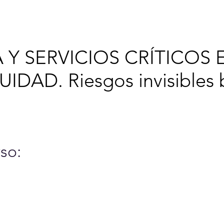
6
Cursos y Eventos
A
 Y SERVICIOS CRÍTICOS 
IDAD. Riesgos invisibles b
so: