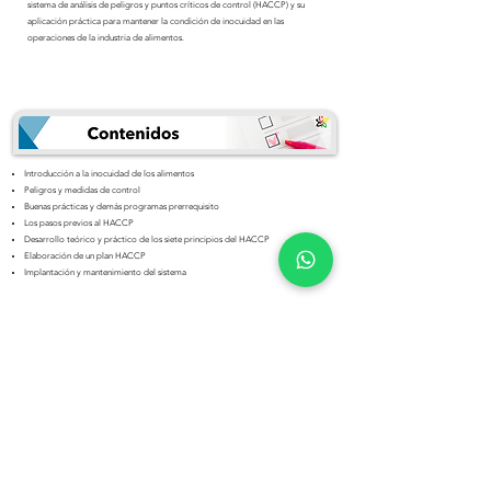
sistema de análisis de peligros y puntos críticos de control (HACCP) y su
aplicación práctica para mantener la condición de inocuidad en las
operaciones de la industria de alimentos.
Introducción a la inocuidad de los alimentos
Peligros y medidas de control
Buenas prácticas y demás programas prerrequisito
Los pasos previos al HACCP
Desarrollo teórico y práctico de los siete principios del HACCP
Elaboración de un plan HACCP
Implantación y mantenimiento del sistema
Líderes y Responsables de los Sistemas de Gestión
Diseñadores de planes HACCP
Supervisores y Responsables de Temas de Inocuidad
Mandos Medios y Líderes de Proceso
Auditores Internos y Asesores
Consultores
Futuros Auditores de Certificación