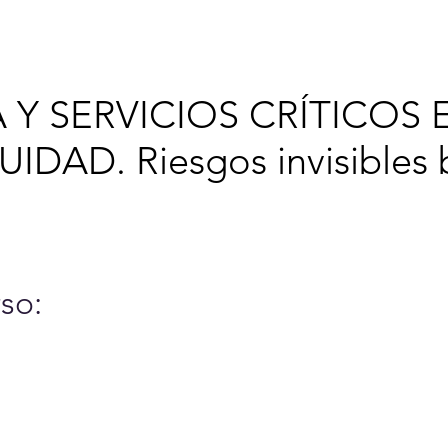
6
Cursos y Eventos
A
 Y SERVICIOS CRÍTICOS 
IDAD. Riesgos invisibles b
so: