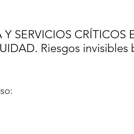
6
Cursos y Eventos
A
 Y SERVICIOS CRÍTICOS 
IDAD. Riesgos invisibles b
so: