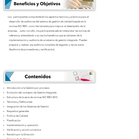
Los participantes comprenderán los aspectos teóricos y prácticos para el
desarrollo de auditorias del sistema de gestión de calidad basada en la
normas ISO 9001, como herramienta para mejorar el desempeño de la
empresa. Junto con ello, los participantes sabrán interpretar las normas de
referencia, entendiendo a su vez los beneficios que se obtienen de la
implementación y auditoría de un sistema de gestión integrado. Pueden
preparar y realizar una auditoría completa de segundo y tercer parte
(Auditoría de proveedores y certificación).
Introducción a la Gestión por procesos
Evolución del concepto de Gestión Integrada
Estructura de la serie de normas ISO 9001:2015
Términos y Definiciones
Integración de los Sistemas de Gestión
Requisitos generales
Política de Calidad
Planificación
Implementación y operación
Verificación y acción correctiva
Revisión por la Dirección