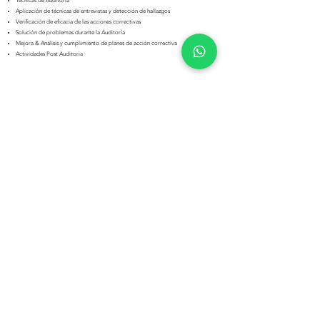
Técnicas de Auditoría
Aplicación de técnicas de entrevistas y detección de hallazgos
Verificación de eficacia de las acciones correctivas
Solución de problemas durante la Auditoría
Mejora & Análisis y cumplimiento de planes de acción correctiva
Actividades Post Auditoria
Líderes y Responsables de los Sistemas de Gestión
Auditores Internos y Asesores
Consultores Futuros
Auditores de Certificación
Training Certificate