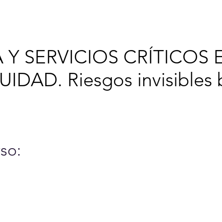
6
Cursos y Eventos
A
 Y SERVICIOS CRÍTICOS 
IDAD. Riesgos invisibles b
so: