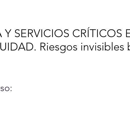
6
Cursos y Eventos
A
 Y SERVICIOS CRÍTICOS 
IDAD. Riesgos invisibles b
so: