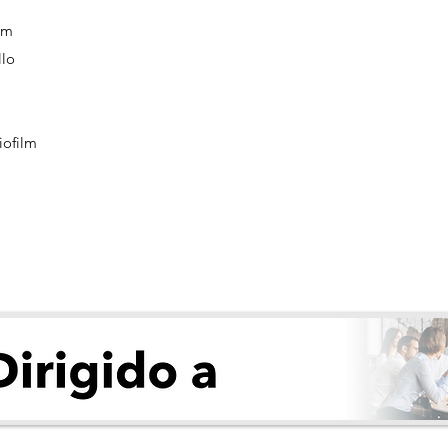
lm
llo
iofilm