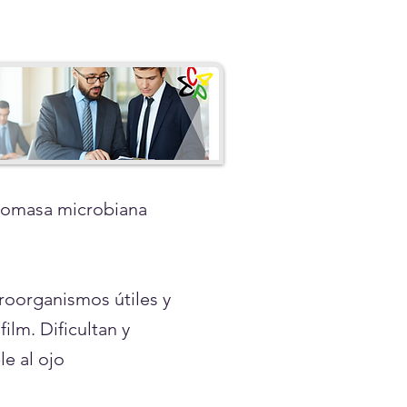
 biomasa microbiana
roorganismos útiles y
ilm. Dificultan y
le al ojo