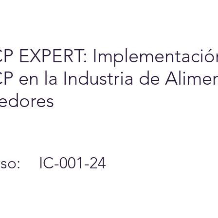
6
Cursos y Eventos
A
 EXPERT: Implementación 
 en la Industria de Alimen
edores
so:
IC-001-24