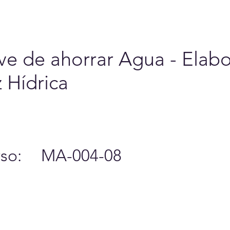
6
Cursos y Eventos
A
ave de ahorrar Agua - Elab
 Hídrica
so:
MA-004-08