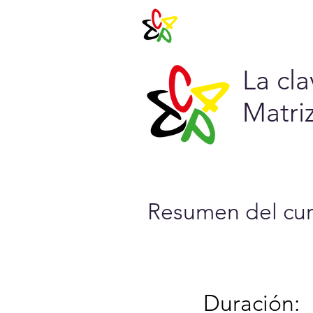
Agenda 202
La cl
Matriz
Resumen del cur
Duración: