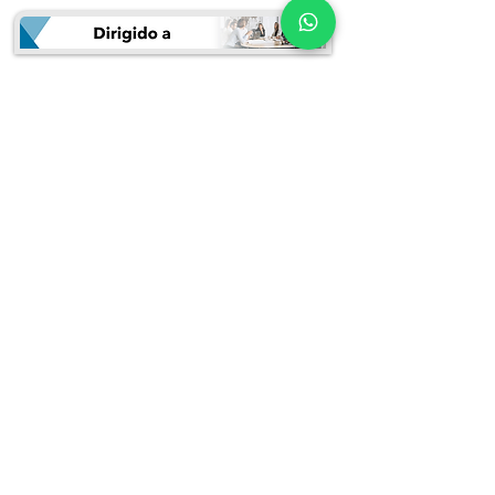
El curso está dirigido a:
Representantes de la Alta dirección, Líderes de proceso
Mandos superiores y medios
Auditores e Integrantes del equipo de seguridad
Miembros del personal que se involucran en la cadena productiva, en la
cadena de suministros de bienes y servicios, en la logística y distribución.
Compradores de servicios y de materia prima
Training Certificate
Puedes inscribirte llenando el siguiente
formulario:
Inscribirme en este curso