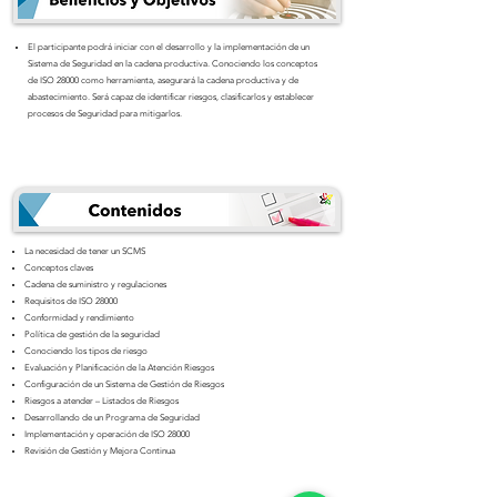
El participante podrá iniciar con el desarrollo y la implementación de un
Sistema de Seguridad en la cadena productiva. Conociendo los conceptos
de ISO 28000 como herramienta, asegurará la cadena productiva y de
abastecimiento. Será capaz de identificar riesgos, clasificarlos y establecer
procesos de Seguridad para mitigarlos.
La necesidad de tener un SCMS
Conceptos claves
Cadena de suministro y regulaciones
Requisitos de ISO 28000
Conformidad y rendimiento
Política de gestión de la seguridad
Conociendo los tipos de riesgo
Evaluación y Planificación de la Atención Riesgos
Configuración de un Sistema de Gestión de Riesgos
Riesgos a atender – Listados de Riesgos
Desarrollando de un Programa de Seguridad
Implementación y operación de ISO 28000
Revisión de Gestión y Mejora Continua